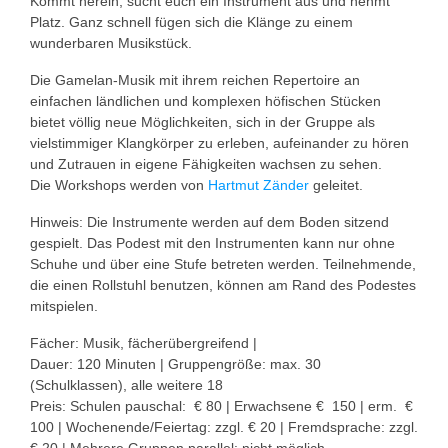
Kommt herein, sucht euch ein Instrument aus und nehmt
Platz. Ganz schnell fügen sich die Klänge zu einem
wunderbaren Musikstück.
Die Gamelan-Musik mit ihrem reichen Repertoire an
einfachen ländlichen und komplexen höfischen Stücken
bietet völlig neue Möglichkeiten, sich in der Gruppe als
vielstimmiger Klangkörper zu erleben, aufeinander zu hören
und Zutrauen in eigene Fähigkeiten wachsen zu sehen.
Die Workshops werden von
Hartmut Zänder
geleitet.
Hinweis: Die Instrumente werden auf dem Boden sitzend
gespielt. Das Podest mit den Instrumenten kann nur ohne
Schuhe und über eine Stufe betreten werden. Teilnehmende,
die einen Rollstuhl benutzen, können am Rand des Podestes
mitspielen.
Fächer: Musik, fächerübergreifend |
Dauer: 120 Minuten | Gruppengröße: max. 30
(Schulklassen), alle weitere 18
Preis: Schulen pauschal: € 80 | Erwachsene € 150 | erm. €
100 | Wochenende/Feiertag: zzgl. € 20 | Fremdsprache: zzgl.